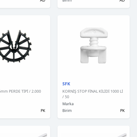
AD
Birim
AD
SFK
5mm PERDE TİPİ / 2.000
KORNİŞ STOP FİNAL KİLİDİ 1000 Lİ
/ 50
Marka
PK
Birim
PK