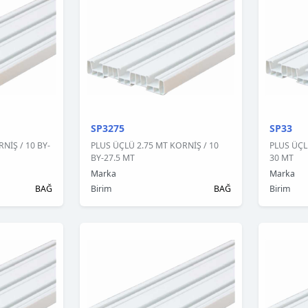
SP3275
SP33
NİŞ / 10 BY-
PLUS ÜÇLÜ 2.75 MT KORNİŞ / 10
PLUS ÜÇL
BY-27.5 MT
30 MT
Marka
Marka
BAĞ
Birim
BAĞ
Birim