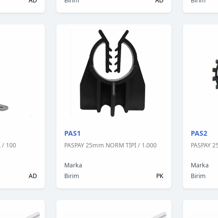
AD
Birim
AD
Birim
PAS1
PAS2
 / 100
PASPAY 25mm NORM TİPİ / 1.000
PASPAY 2
Marka
Marka
AD
Birim
PK
Birim