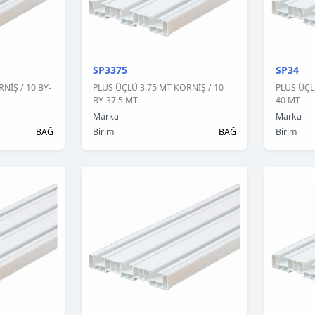
SP3375
SP34
NİŞ / 10 BY-
PLUS ÜÇLÜ 3.75 MT KORNİŞ / 10
PLUS ÜÇL
BY-37.5 MT
40 MT
Marka
Marka
BAĞ
Birim
BAĞ
Birim