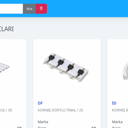
Ara
LARI
DF
İD
Ş / 30
KORNİŞ DÖRTLÜ FİNAL / 25
KORNİŞ İ
Marka
Marka