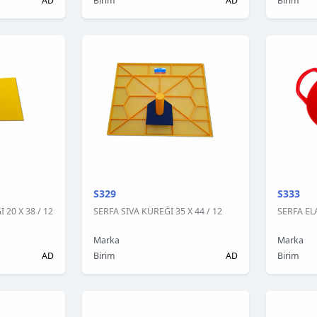
AD
Birim
AD
Birim
S329
S333
20 X 38 / 12
SERFA SIVA KÜREĞİ 35 X 44 / 12
SERFA ELA
Marka
Marka
AD
Birim
AD
Birim