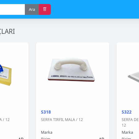
Ara
LARI
S318
S322
 / 12
SERFA TIRFIL MALA / 12
SERFA DER
12
Marka
Marka