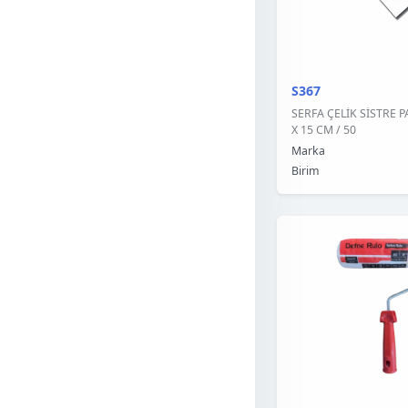
S367
SERFA ÇELİK SİSTRE 
X 15 CM / 50
Marka
Birim