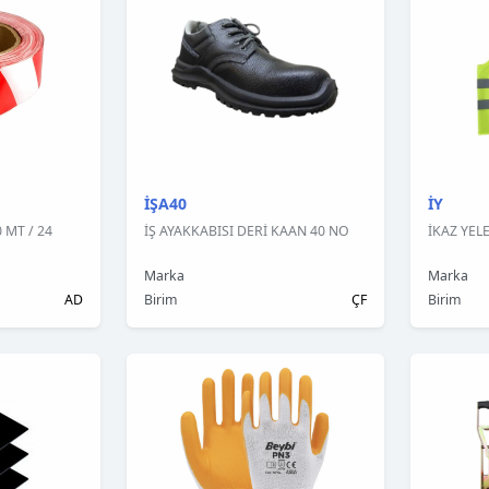
İŞA40
İY
 MT / 24
İŞ AYAKKABISI DERİ KAAN 40 NO
İKAZ YEL
Marka
Marka
AD
Birim
ÇF
Birim