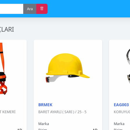
Ara
LARI
BRMEK
EAG003
T KEMERİ
BARET AYARLI ( SARI ) / 25 - 5
KORUYUCU
Marka
Marka