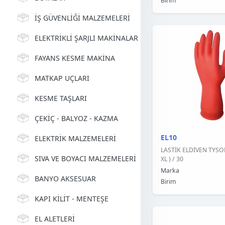
Birim
İŞ GÜVENLİĞİ MALZEMELERİ
ELEKTRİKLİ ŞARJLI MAKİNALAR
FAYANS KESME MAKİNA
MATKAP UÇLARI
KESME TAŞLARI
ÇEKİÇ - BALYOZ - KAZMA
EL10
ELEKTRİK MALZEMELERİ
LASTİK ELDİVEN TYSON 
SIVA VE BOYACI MALZEMELERİ
XL ) / 30
Marka
BANYO AKSESUAR
Birim
KAPI KİLİT - MENTEŞE
EL ALETLERİ