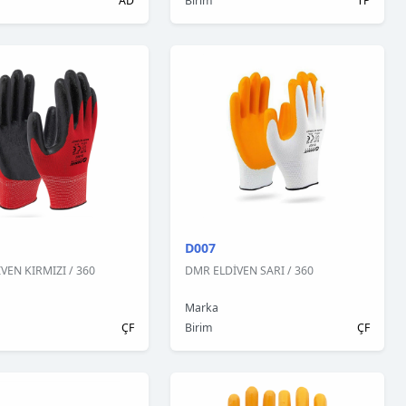
AD
Birim
TP
D007
VEN KIRMIZI / 360
DMR ELDİVEN SARI / 360
Marka
ÇF
Birim
ÇF