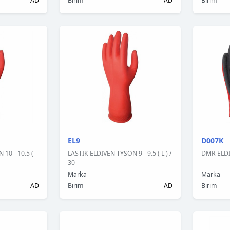
AD
Birim
AD
Birim
EL9
D007K
10 - 10.5 (
LASTİK ELDİVEN TYSON 9 - 9.5 ( L ) /
DMR ELDİ
30
Marka
Marka
AD
Birim
AD
Birim