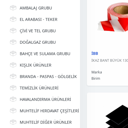
AMBALAJ GRUBU
EL ARABASI - TEKER
ÇİVİ VE TEL GRUBU
DOĞALGAZ GRUBU
İBB
BAHÇE VE SULAMA GRUBU
İKAZ BANT BÜYÜK 130
KIŞLIK ÜRÜNLER
Marka
BRANDA - PASPAS - GÖLGELİK
Birim
TEMİZLİK ÜRÜNLERİ
HAVALANDIRMA ÜRÜNLERİ
MUHTELİF HIRDAVAT ÇEŞİTLERİ
MUHTELİF DİĞER ÜRÜNLER