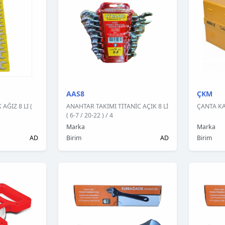
AAS8
ÇKM
AĞIZ 8 LI (
ANAHTAR TAKIMI TİTANİC AÇIK 8 Lİ
ÇANTA KA
( 6-7 / 20-22 ) / 4
Marka
Marka
AD
Birim
AD
Birim