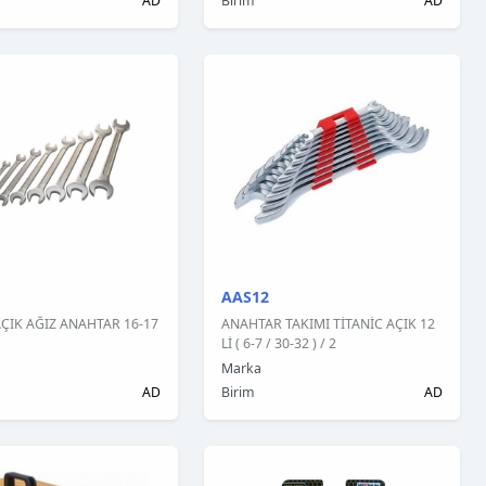
AD
Birim
AD
AAS12
AÇIK AĞIZ ANAHTAR 16-17
ANAHTAR TAKIMI TİTANİC AÇIK 12
Lİ ( 6-7 / 30-32 ) / 2
Marka
AD
Birim
AD